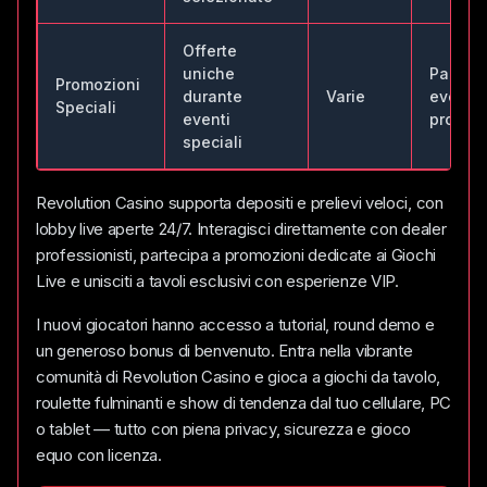
Offerte
uniche
Parteci
Promozioni
durante
Varie
eventi
Speciali
eventi
promoz
speciali
Revolution Casino supporta depositi e prelievi veloci, con
lobby live aperte 24/7. Interagisci direttamente con dealer
professionisti, partecipa a promozioni dedicate ai Giochi
Live e unisciti a tavoli esclusivi con esperienze VIP.
I nuovi giocatori hanno accesso a tutorial, round demo e
un generoso bonus di benvenuto. Entra nella vibrante
comunità di Revolution Casino e gioca a giochi da tavolo,
roulette fulminanti e show di tendenza dal tuo cellulare, PC
o tablet — tutto con piena privacy, sicurezza e gioco
equo con licenza.