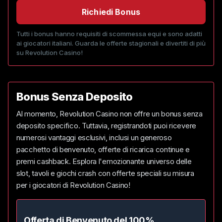
Richiedi Bonus
Tutti i bonus hanno requisiti di scommessa equi e sono adatti
ai giocatori italiani. Guarda le offerte stagionali e divertiti di più
su Revolution Casino!
Bonus Senza Deposito
Al momento, Revolution Casino non offre un bonus senza
deposito specifico. Tuttavia, registrandoti puoi ricevere
numerosi vantaggi esclusivi, inclusi un generoso
pacchetto di benvenuto, offerte di ricarica continue e
premi cashback. Esplora l'emozionante universo delle
slot, tavoli e giochi crash con offerte speciali su misura
per i giocatori di Revolution Casino!
Offerta di Benvenuto del 100%