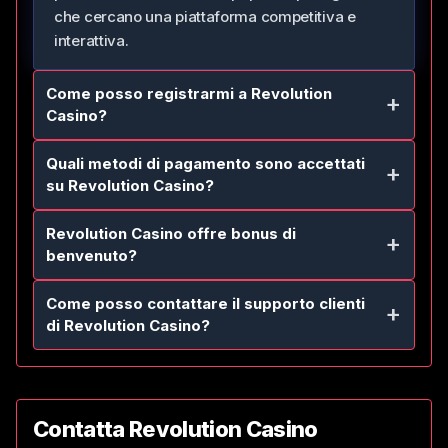
che cercano una piattaforma competitiva e
interattiva.
Come posso registrarmi a Revolution
Casino?
Quali metodi di pagamento sono accettati
su Revolution Casino?
Revolution Casino offre bonus di
benvenuto?
Come posso contattare il supporto clienti
di Revolution Casino?
Contatta Revolution Casino