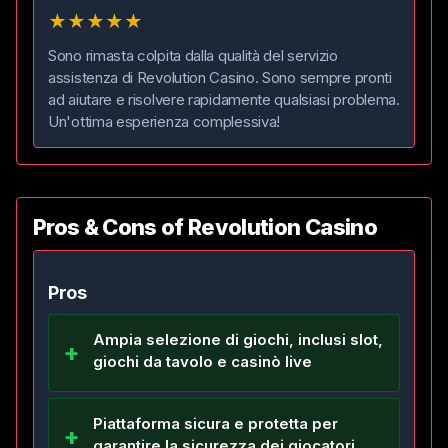
★
★
★
★
★
Sono rimasta colpita dalla qualità del servizio
assistenza di Revolution Casino. Sono sempre pronti
ad aiutare e risolvere rapidamente qualsiasi problema.
Un'ottima esperienza complessiva!
Pros & Cons of Revolution Casino
Pros
Ampia selezione di giochi, inclusi slot,
giochi da tavolo e casinò live
Piattaforma sicura e protetta per
garantire la sicurezza dei giocatori