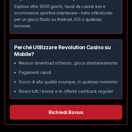
Esplora oltre 5000 giochi, tavoli da casinò live e
scommesse sportive istantanee—tutto ottimizzato
per un gioco fluido su Android, iOS o qualsiasi
browser.
Perché Utilizzare Revolution Casino su
Mobile?
Nessun download richiesto, gioca istantaneamente
Pagamenti rapidi
Gioco di alta qualità ovunque, in qualsiasi momento
Ricevi tutti i bonus e le offerte cashback regolari
Richiedi Bonus